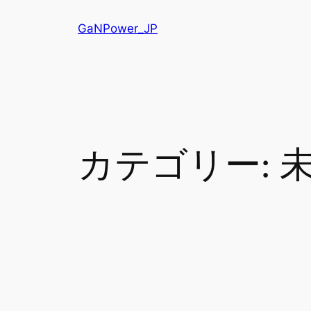
内
GaNPower_JP
容
を
ス
キ
ッ
プ
カテゴリー: